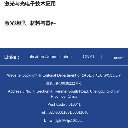
激光与光电子技术应用
激光物理、材料与器件
al Press and Publication Administration
CNKI
National Sci
Links：
more+
Website Copyright © Editorial Department of
LASER TECHNOLOGY
蜀ICP备10038222号-1
Address：No. 7, Section 4, Renmin South Road, Chengdu, Sichuan
Province, China
Post Code：610041
Tel：028-68011091/68011046
Email:
jgjs@vip.163.com