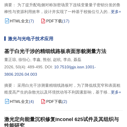
摘要： 为了提升配电侧对称加密场景下连续变量量子密钥分发的鲁
棒性与资源利用效率，设计并实现了一种基于校验位引入的
更多+
HTML全文
(
7
)
PDF下载
(
17
)
激光与光电子技术应用
基于白光干涉的精细线路板表面形貌测量方法
董正琼
,
徐怡心
,
李鑫
,
熊创
,
赵杭
,
李垚
,
聂磊
2026, 50(4): 489-495.
DOI:
10.7510/jgjs.issn.1001-
3806.2026.04.003
摘要： 采用白光干涉测量精细线路板时，为了降低线宽窄和表面粗
糙度高产生的杂散光以及环境扰动等不利因素影响，基于移
更多+
HTML全文
(
4
)
PDF下载
(
2
)
激光定向能量沉积修复Inconel 625试件及其组织与
性能研究