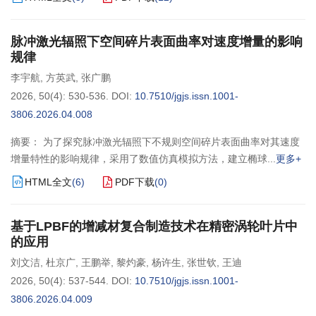
脉冲激光辐照下空间碎片表面曲率对速度增量的影响
规律
李宇航
,
方英武
,
张广鹏
2026, 50(4): 530-536.
DOI:
10.7510/jgjs.issn.1001-
3806.2026.04.008
摘要： 为了探究脉冲激光辐照下不规则空间碎片表面曲率对其速度
增量特性的影响规律，采用了数值仿真模拟方法，建立椭球
更多+
HTML全文
(
6
)
PDF下载
(
0
)
基于LPBF的增减材复合制造技术在精密涡轮叶片中
的应用
刘文洁
,
杜京广
,
王鹏举
,
黎灼豪
,
杨许生
,
张世钦
,
王迪
2026, 50(4): 537-544.
DOI:
10.7510/jgjs.issn.1001-
3806.2026.04.009