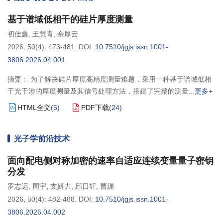
基于谱域低相干的硅片厚度测量
初佳鑫
,
王慧青
,
余厚云
2026, 50(4): 473-481.
DOI:
10.7510/jgjs.issn.1001-
3806.2026.04.001
摘要： 为了解决硅片厚度高精度测量难题，采用一种基于谱域低相
干光干涉的厚度测量及其信号处理方法，搭建了完整的测量
更多+
HTML全文
(
5
)
PDF下载
(
24
)
光子学前沿技术
面向配电侧对称加密的速率自适应连续变量量子密钥
分发
罗志远
,
周宇
,
支妍力
,
邱日轩
,
曹娜
2026, 50(4): 482-488.
DOI:
10.7510/jgjs.issn.1001-
3806.2026.04.002