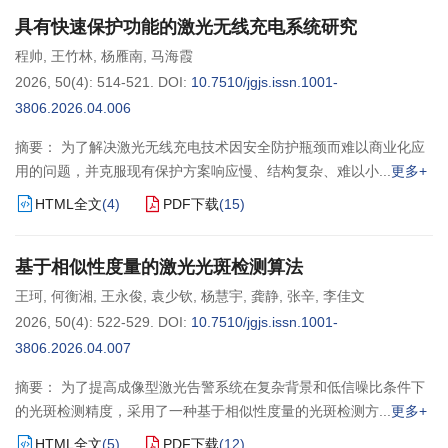
具有快速保护功能的激光无线充电系统研究
程帅
,
王竹林
,
杨雁南
,
马海霞
2026, 50(4): 514-521.
DOI:
10.7510/jgjs.issn.1001-
3806.2026.04.006
摘要： 为了解决激光无线充电技术因安全防护瓶颈而难以商业化应
用的问题，并克服现有保护方案响应慢、结构复杂、难以小
更多+
HTML全文
(
4
)
PDF下载
(
15
)
基于相似性度量的激光光斑检测算法
王珂
,
何衡湘
,
王永俊
,
袁少钦
,
杨慧宇
,
龚静
,
张辛
,
李佳文
2026, 50(4): 522-529.
DOI:
10.7510/jgjs.issn.1001-
3806.2026.04.007
摘要： 为了提高成像型激光告警系统在复杂背景和低信噪比条件下
的光斑检测精度，采用了一种基于相似性度量的光斑检测方
更多+
HTML全文
(
5
)
PDF下载
(
12
)