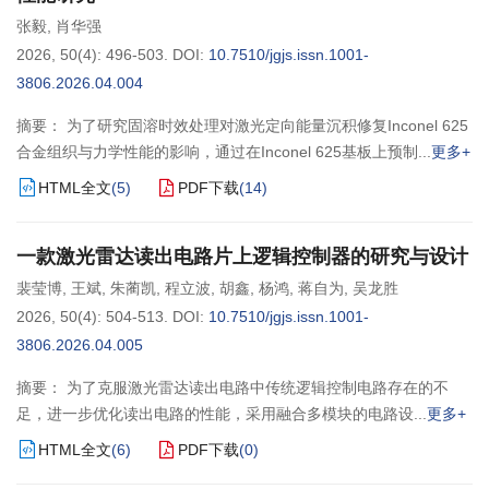
张毅
,
肖华强
2026, 50(4): 496-503.
DOI:
10.7510/jgjs.issn.1001-
3806.2026.04.004
摘要： 为了研究固溶时效处理对激光定向能量沉积修复Inconel 625
合金组织与力学性能的影响，通过在Inconel 625基板上预制
更多+
HTML全文
(
5
)
PDF下载
(
14
)
一款激光雷达读出电路片上逻辑控制器的研究与设计
裴莹博
,
王斌
,
朱蔺凯
,
程立波
,
胡鑫
,
杨鸿
,
蒋自为
,
吴龙胜
2026, 50(4): 504-513.
DOI:
10.7510/jgjs.issn.1001-
3806.2026.04.005
摘要： 为了克服激光雷达读出电路中传统逻辑控制电路存在的不
足，进一步优化读出电路的性能，采用融合多模块的电路设
更多+
HTML全文
(
6
)
PDF下载
(
0
)