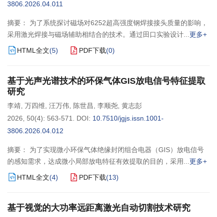
3806.2026.04.011
摘要： 为了系统探讨磁场对6252超高强度钢焊接接头质量的影响，
采用激光焊接与磁场辅助相结合的技术。通过田口实验设计
更多+
HTML全文
(
5
)
PDF下载
(
0
)
基于光声光谱技术的环保气体GIS放电信号特征提取
研究
李靖
,
万四维
,
汪万伟
,
陈世昌
,
李顺尧
,
黄志彭
2026, 50(4): 563-571.
DOI:
10.7510/jgjs.issn.1001-
3806.2026.04.012
摘要： 为了实现微小环保气体绝缘封闭组合电器（GIS）放电信号
的感知需求，达成微小局部放电特征有效提取的目的，采用
更多+
HTML全文
(
4
)
PDF下载
(
13
)
基于视觉的大功率远距离激光自动切割技术研究