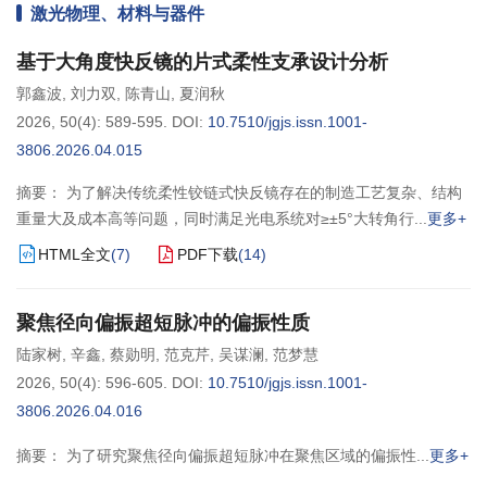
激光物理、材料与器件
基于大角度快反镜的片式柔性支承设计分析
郭鑫波
,
刘力双
,
陈青山
,
夏润秋
2026, 50(4): 589-595.
DOI:
10.7510/jgjs.issn.1001-
3806.2026.04.015
摘要： 为了解决传统柔性铰链式快反镜存在的制造工艺复杂、结构
重量大及成本高等问题，同时满足光电系统对≥±5°大转角行
更多+
HTML全文
(
7
)
PDF下载
(
14
)
聚焦径向偏振超短脉冲的偏振性质
陆家树
,
辛鑫
,
蔡勋明
,
范克芹
,
吴谋澜
,
范梦慧
2026, 50(4): 596-605.
DOI:
10.7510/jgjs.issn.1001-
3806.2026.04.016
摘要： 为了研究聚焦径向偏振超短脉冲在聚焦区域的偏振性
更多+