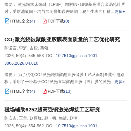
摘要： 激光粉末床熔融（LPBF）增材IN718镍基高温合金涡轮叶片
时，受熔池凝固不均与层间叠加误差影响，易产生表面粗糙
更多+
HTML全文
(
4
)
PDF下载
(
0
)
CO
激光烧蚀聚酰亚胺膜表面质量的工艺优化研究
2
陈诺言
,
李辉
,
吉毅
,
蔡颂
2026, 50(4): 545-553.
DOI:
10.7510/jgjs.issn.1001-
3806.2026.04.010
摘要： 为了优化CO2激光烧蚀聚酰亚胺薄膜工艺从而制备柔性电路
板，采用了一种基于CO2激光直写聚酰亚胺（PI）膜的激光
更多+
HTML全文
(
4
)
PDF下载
(
13
)
磁场辅助6252超高强钢激光焊接工艺研究
陈安吉
,
王莹
,
赵振峰
,
赵一帆
,
梅益
,
赵津
2026, 50(4): 554-562.
DOI:
10.7510/jgjs.issn.1001-