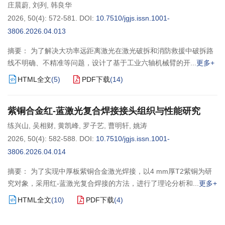
庄晨蔚
,
刘列
,
韩良华
2026, 50(4): 572-581.
DOI:
10.7510/jgjs.issn.1001-
3806.2026.04.013
摘要： 为了解决大功率远距离激光在激光破拆和消防救援中破拆路
线不明确、不精准等问题，设计了基于工业六轴机械臂的开
更多+
HTML全文
(
5
)
PDF下载
(
14
)
紫铜合金红-蓝激光复合焊接接头组织与性能研究
练兴山
,
吴相财
,
黄凯峰
,
罗子艺
,
曹明轩
,
姚涛
2026, 50(4): 582-588.
DOI:
10.7510/jgjs.issn.1001-
3806.2026.04.014
摘要： 为了实现中厚板紫铜合金激光焊接，以4 mm厚T2紫铜为研
究对象，采用红-蓝激光复合焊接的方法，进行了理论分析和
更多+
HTML全文
(
10
)
PDF下载
(
4
)