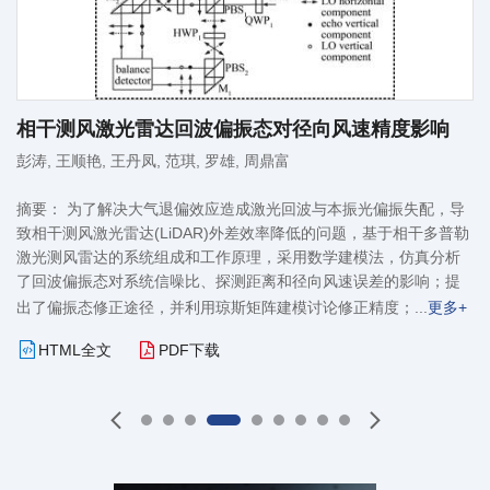
相干测风激光雷达回波偏振态对径向风速精度影响
莉
,
彭涛
,
王顺艳
,
王丹凤
,
范琪
,
罗雄
,
周鼎富
赵
摘要： 为了解决大气退偏效应造成激光回波与本振光偏振失配，导
摘
致相干测风激光雷达(LiDAR)外差效率降低的问题，基于相干多普勒
度
腔
激光测风雷达的系统组成和工作原理，采用数学建模法，仿真分析
分
纤
了回波偏振态对系统信噪比、探测距离和径向风速误差的影响；提
学
反
出了偏振态修正途径，并利用琼斯矩阵建模讨论修正精度；
更多+
类
光
多+
HTML全文
PDF下载