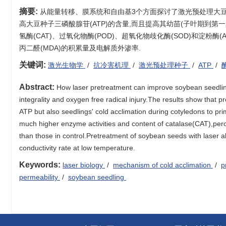
摘要:
从能量转移、膜系统和自由基3个方面探讨了激光预处理大豆种
高大豆种子三磷酸腺苷(ATP)的含量,而且提高其幼苗(子叶期到
氢酶(CAT)、过氧化物酶(POD)、超氧化物歧化酶(SOD)和淀粉
丙二醛(MDA)的积累量及电解质外渗率.
关键词:
激光生物学
/
抗冷害机理
/
激光预处理种子
/
ATP
/
Abstract:
How laser pretreatment can improve soybean seedling
integrality and oxygen free radical injury.The results show that
ATP but also seedlings' cold acclimation during cotyledons to 
much higher enzyme activities and content of catalase(CAT),p
than those in control.Pretreatment of soybean seeds with laser 
conductivity rate at low temperature.
Keywords:
laser biology
/
mechanism of cold acclimation
/
p
permeability
/
soybean seedling