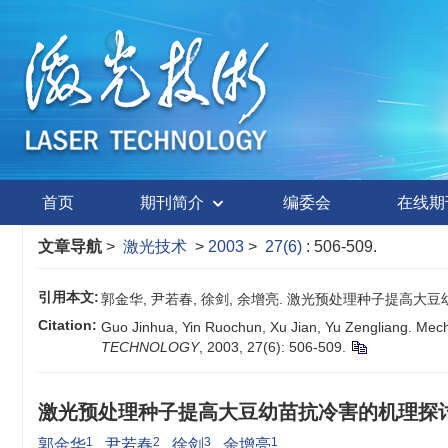
首页
期刊简介
编委会
在线期
文章导航
>
激光技术
>
2003
>
27(6)
: 506-509.
引用本文:
郭金华, 尹若春, 徐剑, 余增亮. 激光预处理种子提高大豆幼苗抗冷害
Citation:
Guo Jinhua, Yin Ruochun, Xu Jian, Yu Zengliang. Mech
TECHNOLOGY
, 2003, 27(6): 506-509.
激光预处理种子提高大豆幼苗抗冷害的机理探
1
2
3
1
郭金华
,
尹若春
,
徐剑
,
余增亮