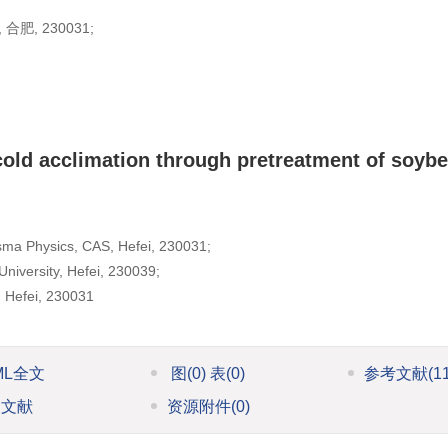
 230031;
old acclimation through pretreatment of soyb
asma Physics, CAS, Hefei, 230031;
University, Hefei, 230039;
, Hefei, 230031
ML全文
图
(0)
表
(0)
参考文献
(1
引文献
资源附件
(0)