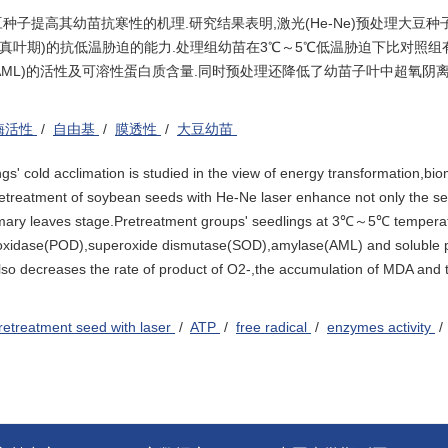
子提高其幼苗抗寒性的机理.研究结果表明,激光(He-Ne)预处理大豆种
第一真叶期)的抗低温胁迫的能力.处理组幼苗在3℃～5℃低温胁迫下比对照
酶(AML)的活性及可溶性蛋白质含量.同时预处理还降低了幼苗子叶中超氧阴离子
酶活性
/
自由基
/
膜透性
/
大豆幼苗
s' cold acclimation is studied in the view of energy transformation,b
 pretreatment of soybean seeds with He-Ne laser enhance not only the se
primary leaves stage.Pretreatment groups' seedlings at 3℃～5℃ tempera
eroxidase(POD),superoxide dismutase(SOD),amylase(AML) and soluble p
also decreases the rate of product of O2-,the accumulation of MDA and 
retreatment seed with laser
/
ATP
/
free radical
/
enzymes activity