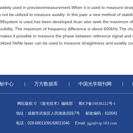
widely used in precisionmeasurement.When it is used to measure strai
ot be utilized to measure axiality. In this paer a new method of stabili
8098system is used,has been developed.Itcan also seek the maximum o
ducibility. The maximum of frequency difference is about 600kHz.The ch
y makes it possible to measure the phase between reference signal and
abilized HeNe laser can be used to measure straightness and axiality co
献中心
万方数据库
中国光学期刊网
网站版权 © 《激光技术》编辑部
蜀ICP备10038222号-1
地址：成都市武侯区人民南路四段7号
邮政编码：610041
电话：028-68011091/68011046
Email:
jgjs@vip.163.com