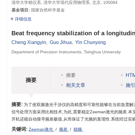
清华大学精仪系, 清华大学现代应用物理系, 北京, 100084
基金项目:
国家自然科学基金
详细信息
Beat frequency stabilization of a longitudi
Cheng Xiangyin
,
Guo Jihua
,
Yin Chunyong
Department of Precision Instruments, Tsinghua University
摘要
HT
摘要
相关文章
施
摘要:
为了使双频激光干涉仪的高精度和可靠性能够在当前急需解
信号处理方面采用比相技术,为此,需要稳定Zeeman激光的频差.
开机还能自动搜寻频差极值,从而保证了光频的复现性.系统经过实验验证
关键词:
Zeeman激光
/
频差
/
稳频