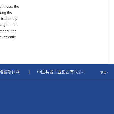
ghtness, the
zing the
f frequency
ange of the
 measuring
nveniently.
维普期刊网
中国兵器工业集团有限公司
国家
更多+