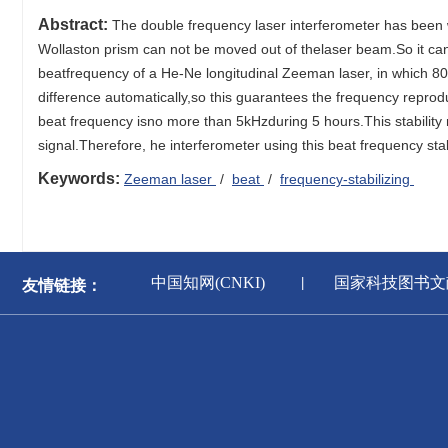
Abstract:
The double frequency laser interferometer has been 
Wollaston prism can not be moved out of thelaser beam.So it can n
beatfrequency of a He-Ne longitudinal Zeeman laser, in which 
difference automatically,so this guarantees the frequency repro
beat frequency isno more than 5kHzduring 5 hours.This stabilit
signal.Therefore, he interferometer using this beat frequency st
Keywords:
Zeeman laser
/
beat
/
frequency-stabilizing
新闻出版署
中国知网(CNKI)
国家科技图书文
友情链接：