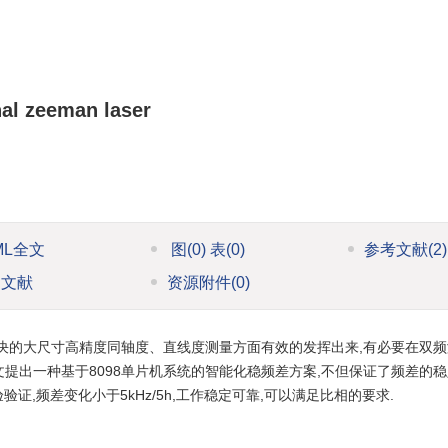
nal zeeman laser
ML全文
图
(0)
表
(0)
参考文献
(2)
引文献
资源附件
(0)
决的大尺寸高精度同轴度、直线度测量方面有效的发挥出来,有必要在双频
本文提出一种基于8098单片机系统的智能化稳频差方案,不但保证了频差的稳
,频差变化小于5kHz/5h,工作稳定可靠,可以满足比相的要求.