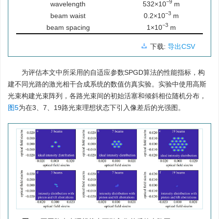
−9
wavelength
532×10
m
−3
beam waist
0.2×10
m
−3
beam spacing
1×10
m
下载:
导出CSV
为评估本文中所采用的自适应参数SPGD算法的性能指标，构
建不同光路的激光相干合成系统的数值仿真实验。实验中使用高斯
光束构建光束阵列，各路光束间的初始活塞和倾斜相位随机分布，
图5
为在3、7、19路光束理想状态下引入像差后的光强图。