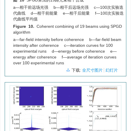
图 10
SPGD算法的19路光束相干合成
a—相干前远场光强 b—相干后远场光强 c—100次实验迭
代曲线 d—相干前能量 e—相干后能量 f—100次实验迭
代曲线平均值
Figure 10.
Coherent combining of 19 beams using SPGD
algorithm
a—far-field intensity before coherence b—far-field beam
intensity after coherence c—iteration curves for 100
experimental runs d—energy before coherence e—
energy after coherence f—average of iteration curves
over 100 experimental runs
下载:
全尺寸图片
幻灯片