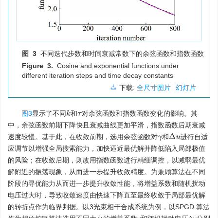
图 3
不同迭代步数和时间衰减常数下的余弦函数和指数函数
Figure 3.
Cosine and exponential functions under
different iteration steps and time decay constants
下载:
全尺寸图片
幻灯片
图3
显示了不同
和
对余弦函数和指数函数变化的影响。其
k
τ
中，余弦函数前期下降快且衰减曲线更加平滑，指数函数后期衰减
Δ
u
速度较慢。基于此，在收敛前期，选用余弦函数对
和
进行自适
γ
应调节以增强全局搜索能力，加快逼近最优解并降低陷入局部极值
的风险；在收敛后期，则改用指数函数进行精细调控，以减弱最优
解附近的振荡现象，从而进一步提升收敛精度。为兼顾算法在不同
阶段的寻优能力从而进一步提升收敛性能，将增益系数和随机扰动
电压过大时，导致收敛速度由快速下降直至最终收敛于局部最优解
的转折点作为临界判据。以3光束相干合成系统为例，以SPGD 算法