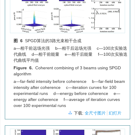
图 6
SPGD算法的3路光束相干合成
a—相干前远场光强 b—相干后远场光强 c—100次实验迭
代曲线 d—相干前能量 e—相干后能量 f—100次实验迭
代曲线平均值
Figure 6.
Coherent combining of 3 beams using SPGD
algorithm
a—far-field intensity before coherence b—far-field beam
intensity after coherence c—iteration curves for 100
experimental runs d—energy before coherence e—
energy after coherence f—average of iteration curves
over 100 experimental runs
下载:
全尺寸图片
幻灯片