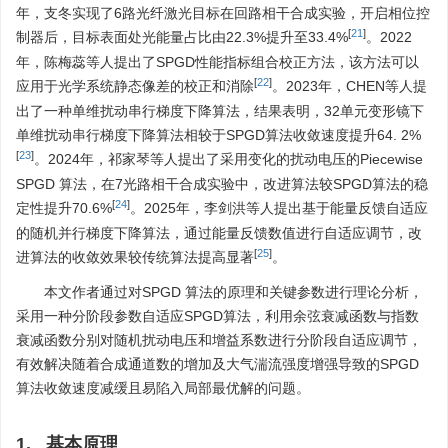
年，支冬实现了6路光纤激光目标在回路相干合成实验，开启相位控
[
21
]
制器后，目标表面处光能量占比由22.3%提升至33.4%
。2022
年，陈梅蕊等人提出了SPGD性能指标组合校正方法，该方法可以
[
22
]
应用于光学系统静态像差的校正和消除
。2023年，CHEN等人提
出了一种单维扰动串行梯度下降算法，结果表明，32单元变形镜下
单维扰动串行梯度下降算法相较于SPGD算法收敛速度提升64. 2%
[
23
]
。2024年，祁家琴等人提出了采用变化的扰动电压的Piecewise
SPGD 算法，在7光路相干合成实验中，改进算法较SPGD算法的稳
[
24
]
定性提升70.6%
。2025年，李剑洪等人提出基于能量反馈自适应
的随机并行梯度下降算法，通过能量反馈数值进行自适应调节，改
[
25
]
进算法的收敛效果较传统算法提高显著
。
本文作者通过对SPGD 算法的原理和关键参数进行理论分析，
采用一种分阶段参数自适应SPGD算法，利用余弦衰减函数与指数
衰减函数分别对随机扰动电压和增益系数进行分阶段自适应调节，
有效解决随着合成通道数的增加及大气湍流强度增强导致的SPGD
算法收敛速度减缓且易陷入局部最优解的问题。
1. 基本原理