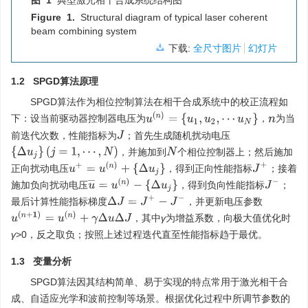
图 1
典型激光相干合成系统结构图
Figure 1.
Structural diagram of typical laser coherent
beam combining system
下载:
全尺寸图片
幻灯片
1.2 SPGD算法原理
SPGD算法作为相位控制算法在相干合成系统中的校正流程如
u
(
n
)
=
{
u
1
,
u
2
,
⋯
u
N
}
下：设当前驱动器控制器电压为
，
为当
n
前迭代次数，性能指标为
；首先生成随机扰动电压
J
{
Δ
u
j
}
(
j
=
1
,
⋯
,
N
)
，并施加到
个相位控制器上；然后施加
N
u
+
=
u
(
n
)
+
{
Δ
u
j
}
J
+
正向扰动电压
，得到正向性能指标
；接着
u
¯
=
u
(
n
)
−
{
Δ
u
j
}
J
−
施加负向扰动电压
，得到负向性能指标
；
Δ
J
=
J
+
−
J
−
最后计算性能指标梯度
，并更新电压参数
u
(
n
+
1
)
=
u
(
n
)
+
γ
Δ
u
Δ
J
，其中
γ
为增益系数，向极大值优化时
γ
>0，反之取负；按照上述过程迭代直至性能指标趋于最优。
1.3 变量分析
SPGD算法因其结构简单、易于实现的特点常用于激光相干合
成、自适应光学和波前控制等场景。根据优化过程中所调节参数的