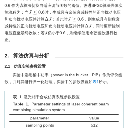
0.6 作为该算法切换自适应调节函数的阈值。改进SPGD算法具体实
施流程为：当
时，生成具有余弦衰减特性的正向扰动电压
J
≤
0.6
Δ
J
和负向扰动电压并计算
；若此时
，则生成具有指数衰
J
≥
0.6
Δ
J
减特性的正向扰动电压和负向扰动电压并计算
，同时更新控制
电压直至最终收敛；若
仍小于0.6，则继续使用余弦函数进行校
J
正。
2. 算法仿真与分析
2.1 仿真实验参数设置
实验中选用桶中功率（power in the bucket，PIB）作为评价函
数，并对其进行归一化处理，实验中的参数设置如
表1
所示。
表 1
激光相干合成仿真系统参数设置
Table 1.
Parameter settings of laser coherent beam
combining simulation system
parameter
value
sampling points
512