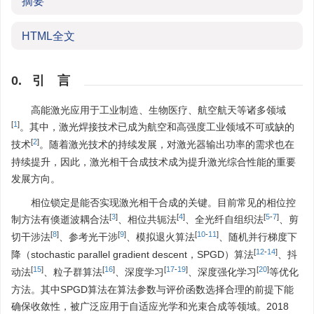
摘要
HTML全文
0. 引 言
高能激光应用于工业制造、生物医疗、航空航天等诸多领域
[
1
]
。其中，激光焊接技术已成为航空和高强度工业领域不可或缺的
[
2
]
技术
。随着激光技术的持续发展，对激光器输出功率的需求也在
持续提升，因此，激光相干合成技术成为提升激光综合性能的重要
发展方向。
相位锁定是能否实现激光相干合成的关键。目前常见的相位控
[
3
]
[
4
]
[
5
-
7
]
制方法有倏逝波耦合法
、相位共轭法
、全光纤自组织法
、剪
[
8
]
[
9
]
[
10
-
11
]
切干涉法
、参考光干涉
、模拟退火算法
、随机并行梯度下
[
12
-
14
]
降（stochastic parallel gradient descent，SPGD）算法
、抖
[
15
]
[
16
]
[
17
-
19
]
[
20
]
动法
、粒子群算法
、深度学习
、深度强化学习
等优化
方法。其中SPGD算法在算法参数与评价函数选择合理的前提下能
确保收敛性，被广泛应用于自适应光学和光束合成等领域。2018