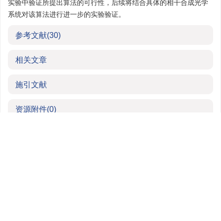
实验中验证所提出算法的可行性，后续将结合具体的相干合成光学
系统对该算法进行进一步的实验验证。
参考文献
(30)
相关文章
施引文献
资源附件
(0)
中国光学期刊网
维普期刊网
中国兵器工业集团有
友情链接：
更多+
网站版权 © 《激光技术》编辑部
蜀ICP备10038222号-1