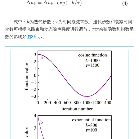
Δ
u
k
=
Δ
u
k
⋅
exp
(
−
k
/
τ
)
(4)
式中：
为迭代步数；
为时间衰减常数。迭代步数和衰减时间
k
τ
常数可根据光路束和动态噪声强度进行调节，
对余弦函数和指数函
τ
数的影响如
图3
所示。