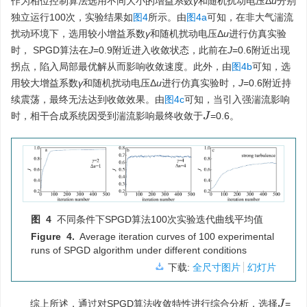
作为相位控制算法选用不同大小的增益系数
γ
和随机扰动电压Δ
u
分别
独立运行100次，实验结果如
图4
所示。由
图4a
可知，在非大气湍流
扰动环境下，选用较小增益系数
γ
和随机扰动电压Δ
u
进行仿真实验
时， SPGD算法在
J
=0.9附近进入收敛状态，此前在
J
=0.6附近出现
拐点，陷入局部最优解从而影响收敛速度。此外，由
图4b
可知，选
用较大增益系数
γ
和随机扰动电压Δ
u
进行仿真实验时，
J
=0.6附近持
续震荡，最终无法达到收敛效果。由
图4c
可知，当引入强湍流影响
时，相干合成系统因受到湍流影响最终收敛于
=0.6。
J
图 4
不同条件下SPGD算法100次实验迭代曲线平均值
Figure 4.
Average iteration curves of 100 experimental
runs of SPGD algorithm under different conditions
下载:
全尺寸图片
幻灯片
综上所述，通过对SPGD算法收敛特性进行综合分析，选择
=
J