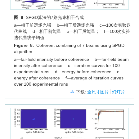
图 8
SPGD算法的7路光束相干合成
a—相干前远场光强 b—相干后远场光强 c—100次实验迭
代曲线 d—相干前能量 e—相干后能量； f—100次实验
迭代曲线平均值
Figure 8.
Coherent combining of 7 beams using SPGD
algorithm
a—far-field intensity before coherence b—far-field beam
intensity after coherence c—iteration curves for 100
experimental runs d—energy before coherence e—
energy after coherence f—average of iteration curves
over 100 experimental runs
下载:
全尺寸图片
幻灯片