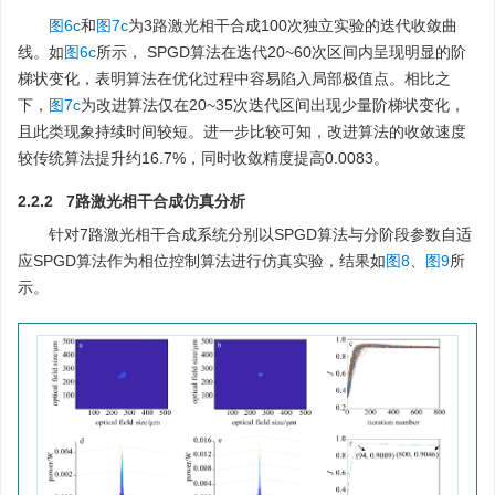
图6c
和
图7c
为3路激光相干合成100次独立实验的迭代收敛曲
线。如
图6c
所示， SPGD算法在迭代20~60次区间内呈现明显的阶
梯状变化，表明算法在优化过程中容易陷入局部极值点。相比之
下，
图7c
为改进算法仅在20~35次迭代区间出现少量阶梯状变化，
且此类现象持续时间较短。进一步比较可知，改进算法的收敛速度
较传统算法提升约16.7%，同时收敛精度提高0.0083。
2.2.2 7路激光相干合成仿真分析
针对7路激光相干合成系统分别以SPGD算法与分阶段参数自适
应SPGD算法作为相位控制算法进行仿真实验，结果如
图8
、
图9
所
示。