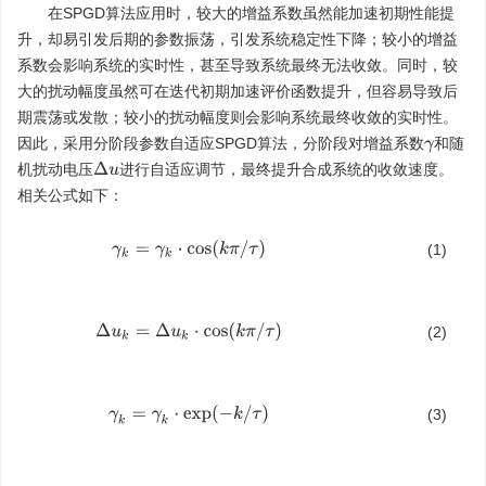
在SPGD算法应用时，较大的增益系数虽然能加速初期性能提
升，却易引发后期的参数振荡，引发系统稳定性下降；较小的增益
系数会影响系统的实时性，甚至导致系统最终无法收敛。同时，较
大的扰动幅度虽然可在迭代初期加速评价函数提升，但容易导致后
期震荡或发散；较小的扰动幅度则会影响系统最终收敛的实时性。
因此，采用分阶段参数自适应SPGD算法，分阶段对增益系数
和随
γ
Δ
u
机扰动电压
进行自适应调节，最终提升合成系统的收敛速度。
相关公式如下：
γ
k
=
γ
k
⋅
cos
(
k
π
/
τ
)
(1)
Δ
u
k
=
Δ
u
k
⋅
cos
(
k
π
/
τ
)
(2)
γ
k
=
γ
k
⋅
exp
(
−
k
/
τ
)
(3)