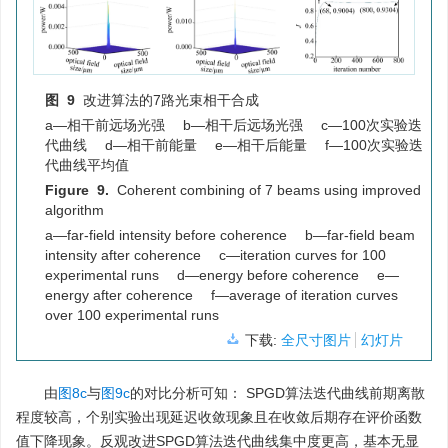
图 9
改进算法的7路光束相干合成
a—相干前远场光强 b—相干后远场光强 c—100次实验迭
代曲线 d—相干前能量 e—相干后能量 f—100次实验迭
代曲线平均值
Figure 9.
Coherent combining of 7 beams using improved
algorithm
a—far-field intensity before coherence b—far-field beam
intensity after coherence c—iteration curves for 100
experimental runs d—energy before coherence e—
energy after coherence f—average of iteration curves
over 100 experimental runs
下载:
全尺寸图片
幻灯片
由
图8c
与
图9c
的对比分析可知： SPGD算法迭代曲线前期离散
程度较高，个别实验出现延迟收敛现象且在收敛后期存在评价函数
值下降现象。反观改进SPGD算法迭代曲线集中度更高，基本无显