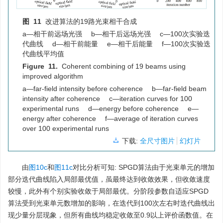
图 11
改进算法的19路光束相干合成
a—相干前远场光强 b—相干后远场光强 c—100次实验迭
代曲线 d—相干前能量 e—相干后能量 f—100次实验迭
代曲线平均值
Figure 11.
Coherent combining of 19 beams using
improved algorithm
a—far-field intensity before coherence b—far-field beam
intensity after coherence c—iteration curves for 100
experimental runs d—energy before coherence e—
energy after coherence f—average of iteration curves
over 100 experimental runs
下载:
全尺寸图片
幻灯片
由
图10c
和
图11c
对比分析可知: SPGD算法由于光束单元的增加
部分迭代曲线陷入局部最优值，虽最终达到收敛效果，但收敛速度
较慢，此外有个别实验收敛于局部最优。分阶段参数自适应SPGD
算法受到光束单元数增加的影响，在迭代到100次左右时迭代曲线出
现少量分层现象，但所有曲线均稳定收敛至0.9以上评价函数值。在