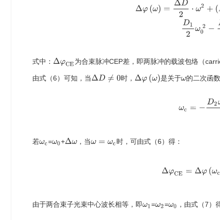
Δ
φ
(
ω
)
=
Δ
D
2
⋅
ω
2
+
(
D
2
⋅
ω
2
−
D
Δ
φ
C
E
式中：
为合束脉冲CEP差，即两脉冲的载波包络（carrier
Δ
D
≠
0
Δ
φ
(
ω
)
由式（6）可知，当
时，
是
的二次函
关
于
ω
关
于
ω
c
=
−
D
2
Δ
ω
若
=
+
，当
时，可由式（6）得：
ω
c
ω
0
ω
=
ω
c
Δ
φ
C
E
=
Δ
φ
(
ω
由于两合束子光束中心波长相等，即
=
=
，由式（7）
ω
1
ω
2
ω
0