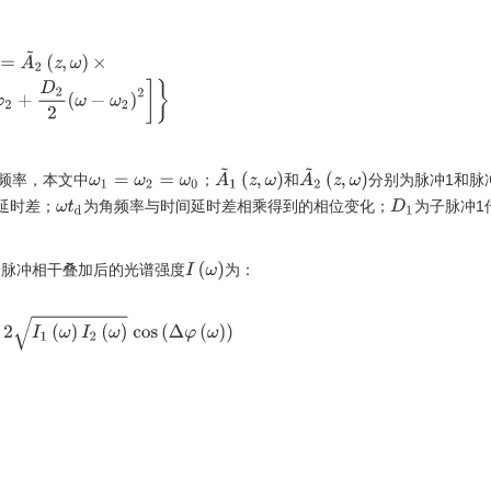
e
x
p
{
−
i
[
ϕ
02
+
φ
2
+
D
2
2
(
ω
−
ω
2
)
2
]
}
A
~
1
(
z
,
ω
)
A
~
2
(
z
,
ω
)
频率，本文中
；
和
分别为脉冲1和脉
ω
1
=
ω
2
=
ω
0
延时差；
为角频率与时间延时差相乘得到的相位变化；
为子脉冲1
D
1
ω
t
d
I
(
ω
)
子脉冲相干叠加后的光谱强度
为：
+
2
I
1
(
ω
)
I
2
(
ω
)
c
o
s
(
Δ
φ
(
ω
)
)