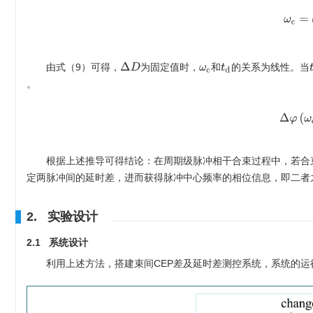
ω
c
=
Δ
D
由式（9）可得，
为固定值时，
和
的关系为线性。当
t
t
d
ω
c
。
Δ
φ
(
根据上述推导可得结论：在周期级脉冲相干合束过程中，若合
定两脉冲间的延时差，进而获得脉冲中心频率的相位信息，即二者
2. 实验设计
2.1 系统设计
利用上述方法，搭建束间CEP差及延时差测控系统，系统的运