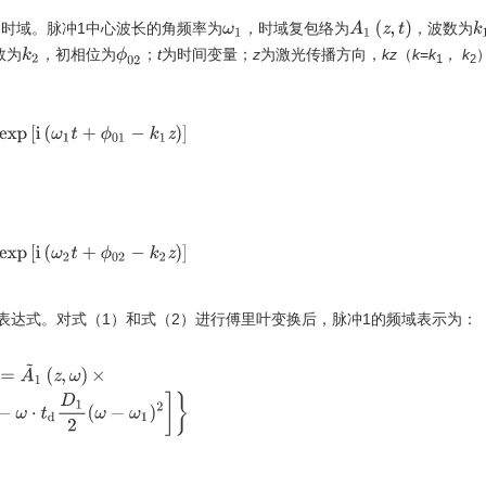
A
1
(
z
,
t
)
的时域。脉冲1中心波长的角频率为
，时域复包络为
，波数为
k
ω
1
数为
，初相位为
；
t
为时间变量；
z
为激光传播方向，
kz
（
k
=
k
，
k
k
2
ϕ
02
1
2
e
x
p
[
i
(
ω
1
t
+
ϕ
01
−
k
1
z
)
]
e
x
p
[
i
(
ω
2
t
+
ϕ
02
−
k
2
z
)
]
表达式。对式（1）和式（2）进行傅里叶变换后，脉冲1的频域表示为：
{
−
i
[
ϕ
01
+
φ
1
−
ω
⋅
t
d
D
1
2
(
ω
−
ω
1
)
2
]
}