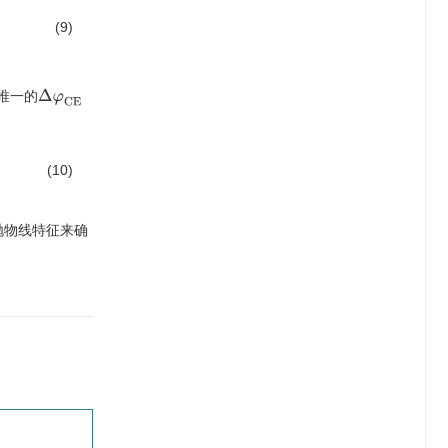
(9)
Δ
φ
C
E
唯一的
(10)
抛物线特征来确