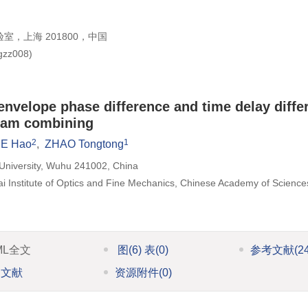
，上海 201800，中国
gzz008
)
envelope phase difference and time delay diffe
beam combining
2
1
E Hao
,
ZHAO Tongtong
 University, Wuhu 241002, China
i Institute of Optics and Fine Mechanics, Chinese Academy of Science
ML全文
图
(6)
表
(0)
参考文献
(2
引文献
资源附件
(0)