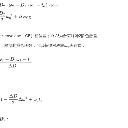
1
⋅
ω
1
−
t
d
)
⋅
ω
+
D
1
2
ω
0
2
−
D
2
2
ω
0
2
+
Δ
φ
C
E
Δ
D
-envelope，CE）相位差；
为合束脉冲2阶色散差。
数。根据此拟合函数，可以获得对称轴
表达式：
ω
c
ω
2
−
D
1
ω
1
−
t
d
Δ
D
c
)
−
Δ
D
2
Δ
ω
2
+
ω
c
t
d
得到：