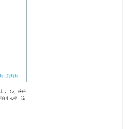
片
幻灯片
上；（b）获得
影响其光程，该