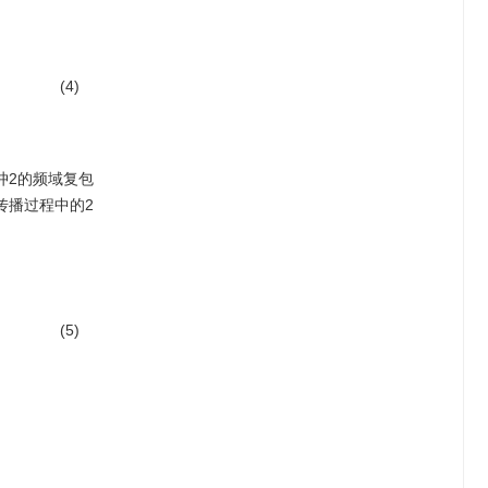
(4)
冲2的频域复包
传播过程中的2
(5)