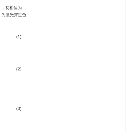
，初相位为
1
）为激光穿过色
(1)
(2)
(3)