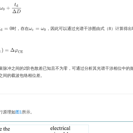
ω
0
+
t
d
Δ
D
时，存在
，因此可以通过光谱干涉图由式（8）计算得出
d
=
0
ω
c
=
ω
0
ω
c
)
=
Δ
φ
C
E
束脉冲之间的2阶色散差已知且不为零，可通过分析其光谱干涉相位中的
之间的载波包络相位差。
行原理如
图1
所示。