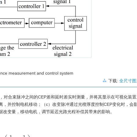
rence measurement and control system
下载:
全尺寸图
，对合束脉冲之间的CEP差和延时差实时测量，并将其显示在可视化装置
距离，并控制电机移动；（c）改变脉冲通过光楔厚度控制CEP变化时，会
据改变量，移动电机，调节延迟光路光程补偿其带来的影响。
−
1
v
g
)
⋅
L
=
2
π
⋅
d
n
d
λ
⋅
L
=
(
1
v
p
−
1
v
g
)
⋅
L
⋅
ω
0