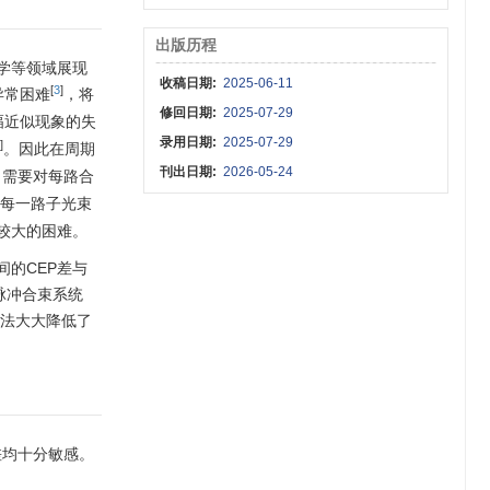
出版历程
学等领域展现
收稿日期:
2025-06-11
[
3
]
异常困难
，将
修回日期:
2025-07-29
幅近似现象的失
录用日期:
2025-07-29
]
。因此在周期
刊出日期:
2026-05-24
，需要对每路合
每一路子光束
较大的困难。
的CEP差与
脉冲合束系统
方法大大降低了
差均十分敏感。