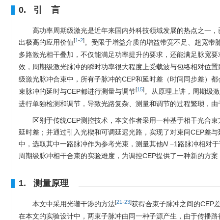
0. 引 言
高功率周期级激光是近年来国内外科技领域发展的热点之一，
[
1
-
2
]
出极高的应用价值
。受限于增益介质的增益带宽不足、超宽带
多路激光相干叠加，不仅能满足功率提升的要求，还能满足脉宽要
效，周期级激光脉冲的瞬时功率很大程度上受载波与包络相对位置影响，也就是
级激光脉冲合束中，所有子脉冲的CEP和延时差（时间同步差）
[
15
]
束脉冲的延时与CEP都进行测量与调节
。从原理上讲，周期级激
进行单独检测和调节，导致光路复杂、测量和调节的过程繁琐，由
区别于传统CEP测控技术，本文作者采用一种基于相干光合束
延时差；并通过引入光楔和可调延迟光路，实现了对束间CEP差与
中，选取其中一路脉冲作为参考光束，测量其他
N
−1路脉冲相对于
周期级脉冲相干合束的实验难度，为调控CEP提供了一种新的方
1. 测量原理
[
21
-
23
]
本文中采用光谱干涉的方法
获得合束子脉冲之间的CEP
在本文的实验设计中，两束子脉冲由同一种子源产生，由于传播路