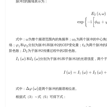
脉冲2的频域表示为：
E
2
(
z
,
ω
)
=
A
~
2
(
z
,
ω
)
×
式中：
为整个频谱范围内的角频率；
为两个脉冲的中心角
ω
ω
0
络；
和
分别为脉冲1和脉冲2的CEP变化量；
为两个脉冲的
t
d
φ
1
φ
2
阶色散；
为子脉冲2传播过程中的2阶色散。
D
2
I
1
(
ω
)
和
I
2
(
ω
)
分别为子脉冲1和子脉冲2的光谱强度，两个
和
I
(
ω
)
=
I
1
(
ω
)
+
I
2
(
ω
)
Δ
φ
(
ω
)
式中：
是两个脉冲的频谱相位差。
根据式（3）～式（5）可得下式：