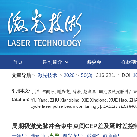
首页
期刊简介
编委会
在线期
文章导航
>
激光技术
>
2026
>
50(3)
: 316-321.
> DOI:
1
引用本文:
于洋, 朱向冰, 谢兴龙, 薛豪, 赵童童. 周期级激光脉冲合束中束间
Citation:
YU Yang, ZHU Xiangbing, XIE Xinglong, XUE Hao, ZHAO
cycle laser pulse beam combining[J].
LASER TECHN
周期级激光脉冲合束中束间CEP差及延时差控
1, 2
1
,
,
1, 2
2
1
于洋
,
朱向冰
,
谢兴龙
,
薛豪
,
赵童童