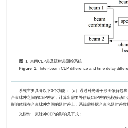
图 1
束间CEP差及延时差测控系统
Figure 1.
Inter-beam CEP difference and time delay diffe
系统主要具备以下3个功能：（a）通过对光谱干涉图像解包裹
合束脉冲之间的CEP差后，计算出需要补偿该CEP差的光楔移动
影响体现在合束脉冲之间的延时差上，系统需根据合束光延时差数
光楔对一束脉冲CEP的影响见下式：
Δ
ϕ
C
E
=
2
π
⋅
c
λ
⋅
(
1
v
p