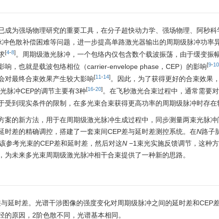
已成为强场物理研究的重要工具，在分子超快动力学、强场物理、阿秒科
脉冲色散补偿困难等问题，进一步提高单路激光器输出的周期级脉冲功率
[
4
-
8
]
求
。周期级激光脉冲，一个包络内仅包含数个载波振荡，由于缓变振
[
9
-
10
载波包络相位（carrier-envelope phase，CEP）的影响
[
11
-
14
]
都会对最终合束效果产生较大影响
。因此，为了获得更好的合束效果
[
16
-
20
]
光脉冲CEP的调节主要有3种
。在飞秒激光合束过程中，通常需要对
于受到现实条件的限制，在多光束合束获得更高功率的周期级脉冲时存在
方案的新方法，用于在周期级激光脉冲生成过程中，同步测量两束光脉冲间
延时差的精确调控，搭建了一套束间CEP差与延时差测控系统。在
N
路子
该参考光束的CEP差和延时差，然后对这
N
−1束光实施反馈调节，这种
案，为未来多光束周期级激光脉冲相干合束提供了一种新的思路。
差与延时差。光谱干涉图像的强度变化对周期级脉冲之间的延时差和CEP
径的原因，2阶色散不同，光谱基本相同。