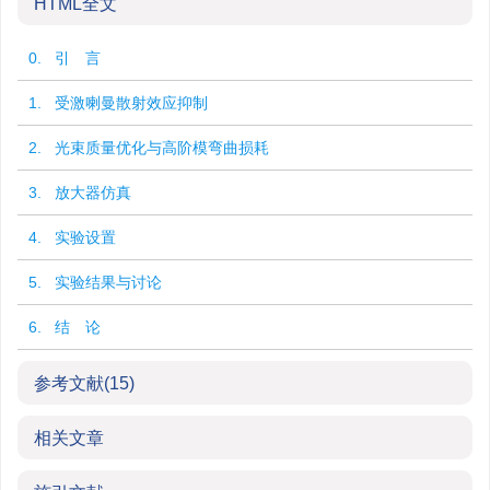
HTML全文
0. 引 言
1. 受激喇曼散射效应抑制
2. 光束质量优化与高阶模弯曲损耗
3. 放大器仿真
4. 实验设置
5. 实验结果与讨论
6. 结 论
参考文献
(15)
相关文章