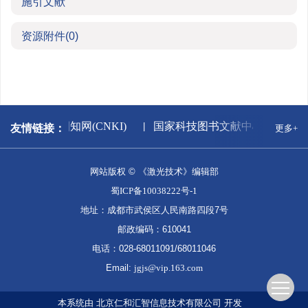
施引文献
资源附件
(0)
版署
中国知网(CNKI)
国家科技图书文献中心
万
友情链接：
更多+
网站版权 © 《激光技术》编辑部
蜀ICP备10038222号-1
地址：成都市武侯区人民南路四段7号
邮政编码：610041
电话：028-68011091/68011046
Email:
jgjs@vip.163.com
本系统由
北京仁和汇智信息技术有限公司
开发