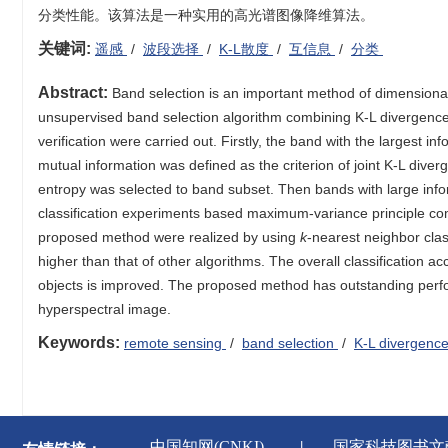
分类性能。该算法是一种实用的高光谱图像降维算法。
关键词:
遥感
/
波段选择
/
K-L散度
/
互信息
/
分类
Abstract:
Band selection is an important method of dimensionali
unsupervised band selection algorithm combining K-L divergence
verification were carried out. Firstly, the band with the largest i
mutual information was defined as the criterion of joint K-L div
entropy was selected to band subset. Then bands with large inform
classification experiments based maximum-variance principle com
proposed method were realized by using
k
-nearest neighbor clas
higher than that of other algorithms. The overall classification a
objects is improved. The proposed method has outstanding perform
hyperspectral image.
Keywords:
remote sensing
/
band selection
/
K-L divergenc
新闻出版署
中国知网(CNKI)
国家科技图书文