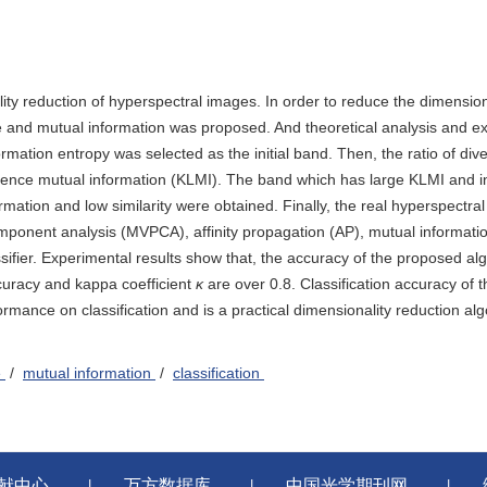
ty reduction of hyperspectral images. In order to reduce the dimension
 and mutual information was proposed. And theoretical analysis and e
nformation entropy was selected as the initial band. Then, the ratio of di
ergence mutual information (KLMI). The band which has large KLMI and i
ation and low similarity were obtained. Finally, the real hyperspectral
ponent analysis (MVPCA), affinity propagation (AP), mutual informatio
sifier. Experimental results show that, the accuracy of the proposed alg
ccuracy and kappa coefficient
κ
are over 0.8. Classification accuracy of 
ance on classification and is a practical dimensionality reduction alg
e
/
mutual information
/
classification
献中心
万方数据库
中国光学期刊网