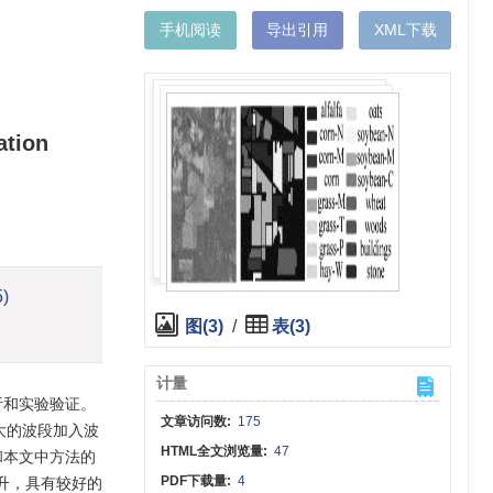
手机阅读
导出引用
XML下载
ation
5)
图(3)
/
表(3)
计量
析和实验验证。
文章访问数:
175
大的波段加入波
HTML全文浏览量:
47
和本文中方法的
PDF下载量:
4
升，具有较好的