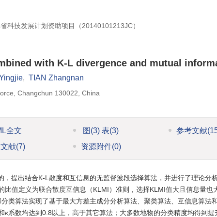
省科技发展计划资助项目（20140101213JC）
mbined with K-L divergence and mutual inform
ingjie
,
TIAN Zhangnan
r Force, Changchun 130022, China
ML全文
图
(3)
表
(3)
参考文献
(1
引文献
(7)
资源附件
(0)
，提出结合K-L散度和互信息的无监督波段选择算法，并进行了理论分
比值定义为联合散度互信息（KLMI）准则，选择KLMI值大且信息量也
邻分类算法实现了基于最大方差主成分分析算法、聚类算法、互信息算法
和
κ
系数均达到0.8以上，高于其它算法；大多数地物的分类精度均得到提