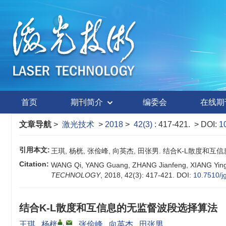
首页
期刊简介
编委会
在线期
文章导航
>
激光技术
>
2018
>
42(3)
: 417-421.
> DOI:
1
引用本文:
王琪, 杨桄, 张俭峰, 向英杰, 田张男. 结合K-L散度和互信息的无
Citation:
WANG Qi, YANG Guang, ZHANG Jianfeng, XIANG Yingjie
TECHNOLOGY
, 2018, 42(3): 417-421.
DOI:
10.7510/j
结合K-L散度和互信息的无监督波段选择算法
,
王琪
,
杨桄
,
张俭峰
,
向英杰
,
田张男