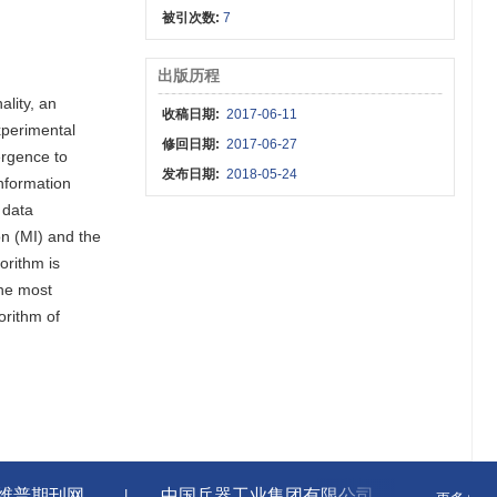
被引次数:
7
出版历程
ality, an
收稿日期:
2017-06-11
xperimental
修回日期:
2017-06-27
vergence to
发布日期:
2018-05-24
nformation
 data
n (MI) and the
orithm is
the most
orithm of
维普期刊网
中国兵器工业集团有限公司
国家新