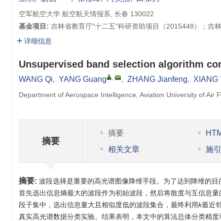
空军航空大学 航空航天情报系, 长春 130022
基金项目:
吉林省教育厅"十二五"科研资助项目（2015448）；吉林
详细信息
Unsupervised band selection algorithm co
,
WANG Qi
,
YANG Guang
,
ZHANG Jianfeng
,
XIANG Y
Department of Aerospace Intelligence, Aviation University of Ai
摘要
HT
摘要
相关文章
施
摘要:
波段选择是重要的高光谱图像降维手段。为了达到降维的目的
首先选出信息熵最大的波段作为初始波段，然后将散度与互信息量的
段子集中，选出信息量大且相似度低的波段集合，最终利用
k
最近
真实高光谱数据分类实验。结果表明，本文中的算法总体分类精度