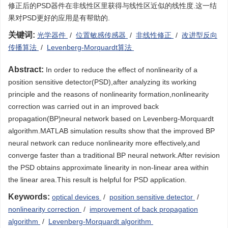
修正后的PSD器件在非线性区里获得与线性区近似的线性度.这一结
果对PSD更好的应用是有帮助的.
关键词:
光学器件
/
位置敏感传感器
/
非线性修正
/
改进型反向
传播算法
/
Levenberg-Morquardt算法
Abstract:
In order to reduce the effect of nonlinearity of a
position sensitive detector(PSD),after analyzing its working
principle and the reasons of nonlinearity formation,nonlinearity
correction was carried out in an improved back
propagation(BP)neural network based on Levenberg-Morquardt
algorithm.MATLAB simulation results show that the improved BP
neural network can reduce nonlinearity more effectively,and
converge faster than a traditional BP neural network.After revision
the PSD obtains approximate linearity in non-linear area within
the linear area.This result is helpful for PSD application.
Keywords:
optical devices
/
position sensitive detector
/
nonlinearity correction
/
improvement of back propagation
algorithm
/
Levenberg-Morquardt algorithm