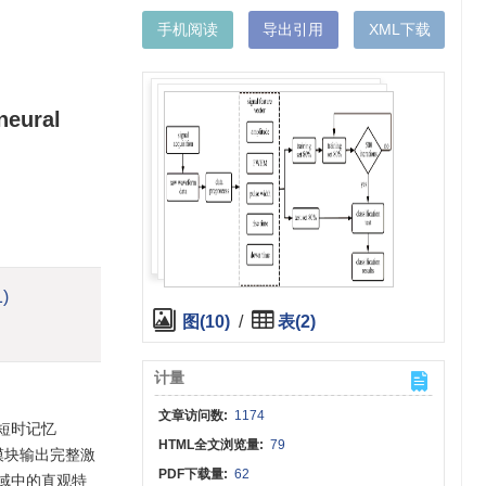
手机阅读
导出引用
XML下载
neural
1)
图(10)
/
表(2)
计量
文章访问数:
1174
短时记忆
HTML全文浏览量:
79
模块输出完整激
PDF下载量:
62
域中的直观特