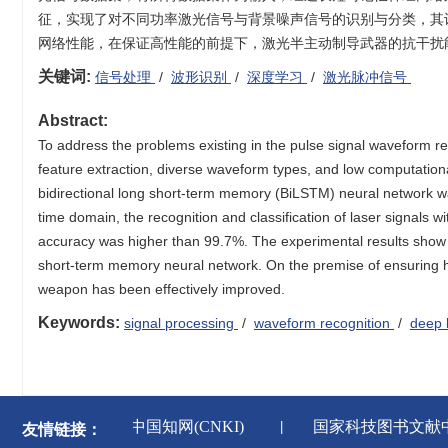
征，实现了对不同功率激光信号与背景噪声信号的识别与分类，其识别
网络性能，在保证高性能的前提下，激光半主动制导武器的抗干扰
关键词:
信号处理
/
波形识别
/
深度学习
/
激光脉冲信号
Abstract:
To address the problems existing in the pulse signal waveform reco
feature extraction, diverse waveform types, and low computation
bidirectional long short-term memory (BiLSTM) neural network was 
time domain, the recognition and classification of laser signals 
accuracy was higher than 99.7%. The experimental results show
short-term memory neural network. On the premise of ensuring hig
weapon has been effectively improved.
Keywords:
signal processing
/
waveform recognition
/
deep 
闻出版署
中国知网(CNKI)
国家科技图书文献
友情链接：