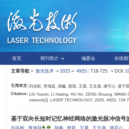
首页
期刊简介
编委会
在线期
文章导航
>
激光技术
>
2025
>
49(5)
: 718-725.
> DOI:
1
引用本文:
刘岳昕, 李海廷, 胡鑫, 曾双, 王晨, 王文鼎, 漆可心. 基于
Citation:
LIU Yuexin, LI Haiting, HU Xin, ZENG Shuang, WANG C
network[J].
LASER TECHNOLOGY
, 2025, 49(5): 718-
基于双向长短时记忆神经网络的激光脉冲信号
,
刘岳昕
,
李海廷
,
胡鑫
,
曾双
,
王晨
,
王文鼎
,
漆可心