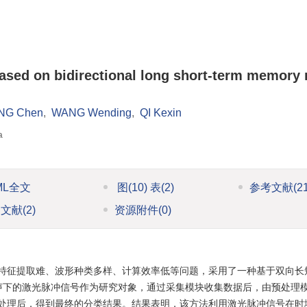
ased on bidirectional long short-term memory 
NG Chen
,
WANG Wending
,
QI Kexin
a
ML全文
图
(10)
表
(2)
参考文献
(2
引文献
(2)
资源附件
(0)
特征提取难、波形种类多样、计算效率低等问题，采用了一种基于双向长
噪声下的激光脉冲信号作为研究对象，通过采集模块收集数据后，由预处理
处理后，得到最终的分类结果。结果表明，该方法利用激光脉冲信号在时