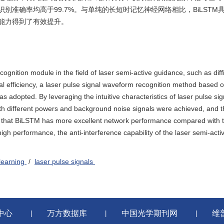
准确率均高于99.7%。与单纯的长短时记忆神经网络相比，BiLSTM
能力得到了有效提升。
gnition module in the field of laser semi-active guidance, such as diffi
al efficiency, a laser pulse signal waveform recognition method based 
adopted. By leveraging the intuitive characteristics of laser pulse sig
with different powers and background noise signals were achieved, and t
 that BiLSTM has more excellent network performance compared with t
h performance, the anti-interference capability of the laser semi-acti
learning
/
laser pulse signals
中心
万方数据库
中国光学期刊网
维