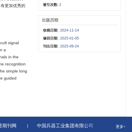
被引次数:
2
具有更加优秀的
出版历程
收稿日期:
2024-11-14
修回日期:
2025-01-05
cult signal
刊出日期:
2025-09-24
on a
nals in the
he recognition
he simple long
ve guided
普期刊网
中国兵器工业集团有限公司
国家新闻
更多+